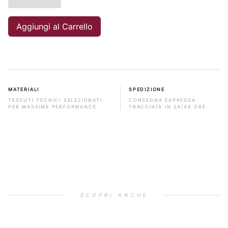
Aggiungi al Carrello
MATERIALI
SPEDIZIONE
TESSUTI TECNICI SELEZIONATI
CONSEGNA ESPRESSA
PER MASSIME PERFORMANCE.
TRACCIATA IN 24/48 ORE.
SCOPRI ANCHE