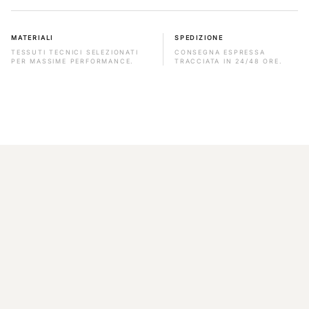
MATERIALI
SPEDIZIONE
TESSUTI TECNICI SELEZIONATI
CONSEGNA ESPRESSA
PER MASSIME PERFORMANCE.
TRACCIATA IN 24/48 ORE.
SCOPRI ANCHE